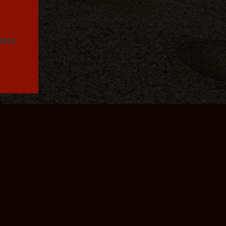
ueux.