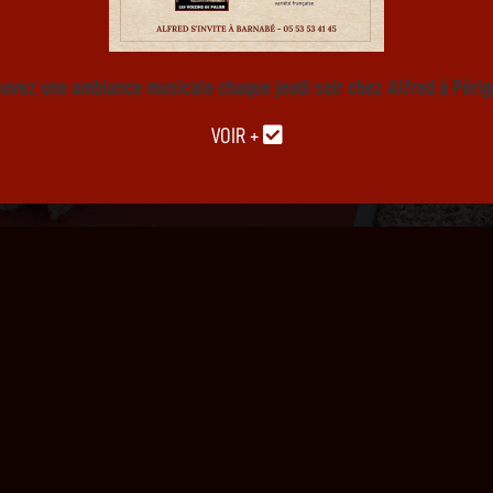
ouvez une ambiance musicale chaque jeudi soir chez Alfred à Périg
VOIR +