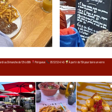
rdi au Dimanche de 12h à 00h
Périgueux
05 53 53 41 45
À partir de 15h pour boire un verre