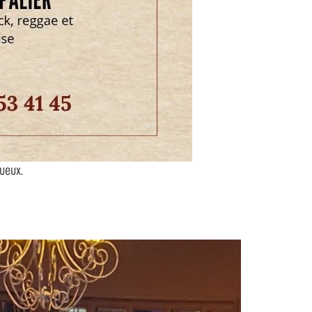
ueux.