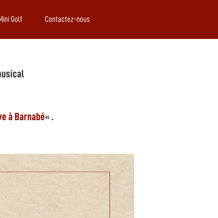
Mini Golf
Contactez-nous
musical
ve à Barnabé
« .